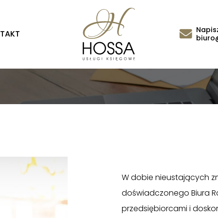
Napisz
TAKT
biuro
W dobie nieustających z
doświadczonego Biura R
przedsiębiorcami i dosko