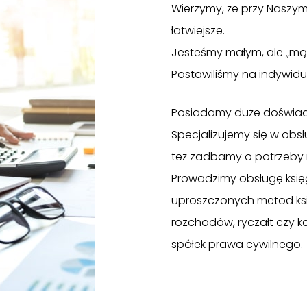
Wierzymy, że przy Naszy
łatwiejsze.
Jesteśmy małym, ale „mą
Postawiliśmy na indywidua
Posiadamy duże doświadcz
Specjalizujemy się w obs
też zadbamy o potrzeby 
Prowadzimy obsługę księg
uproszczonych metod księ
rozchodów, ryczałt czy 
spółek prawa cywilnego.