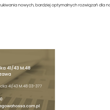
zukiwania nowych, bardziej optymalnych rozwiązań dla n
cka 41/43 M.48
szawa
wicka 41/43 M.48 03-377
40
iegowahossa.com.pl