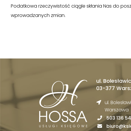
Podatkowa rzeczywistość ciągle skłania Nas do pos
wprowadzanych zmian.
ul. Bolesławi
03-377 War
ul. Bolesła
Warszawa
503 136 5
biuro@ks